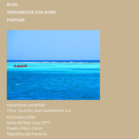
BLOG
VIDEOGRÜSSE VON BORD
PARTNER
Katamaran Jonathan
TIS.A. Touristic and Investment S.A.
Karl Heinz Edler
Vista del Mar Casa 3777
Puerto Pilón, Colón
Republica de Panamá