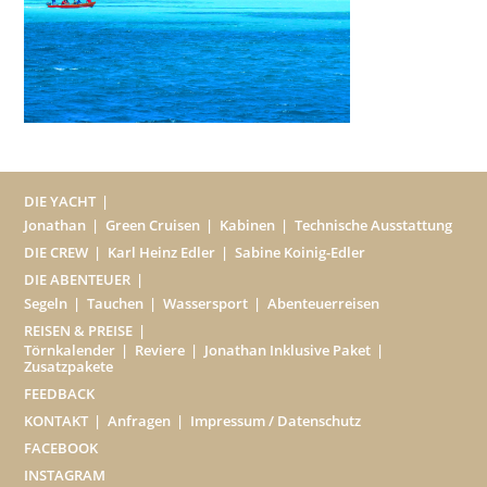
DIE YACHT
Jonathan
Green Cruisen
Kabinen
Technische Ausstattung
DIE CREW
Karl Heinz Edler
Sabine Koinig-Edler
DIE ABENTEUER
Segeln
Tauchen
Wassersport
Abenteuerreisen
REISEN & PREISE
Törnkalender
Reviere
Jonathan Inklusive Paket
Zusatzpakete
FEEDBACK
KONTAKT
Anfragen
Impressum / Datenschutz
FACEBOOK
INSTAGRAM