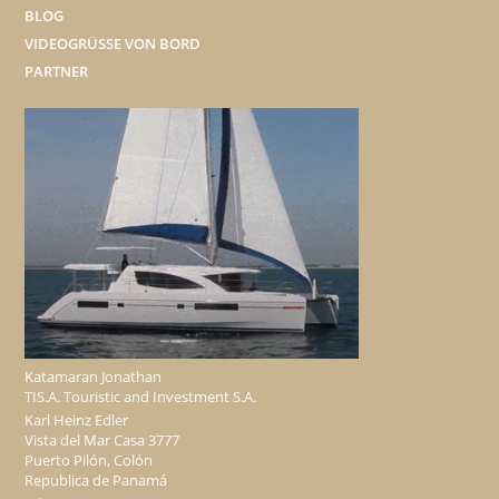
BLOG
VIDEOGRÜSSE VON BORD
PARTNER
Katamaran Jonathan
TIS.A. Touristic and Investment S.A.
Karl Heinz Edler
Vista del Mar Casa 3777
Puerto Pilón, Colón
Republica de Panamá