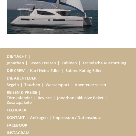
DIE YACHT
Jonathan
Green Cruisen
Kabinen
Technische Ausstattung
DIE CREW
Karl Heinz Edler
Sabine Koinig-Edler
DIE ABENTEUER
Segeln
Tauchen
Wassersport
Abenteuerreisen
REISEN & PREISE
Törnkalender
Reviere
Jonathan Inklusive Paket
Zusatzpakete
FEEDBACK
KONTAKT
Anfragen
Impressum / Datenschutz
FACEBOOK
INSTAGRAM