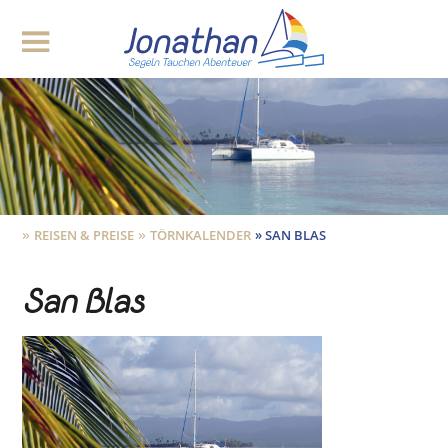
»
»
»
REISEN & PREISE
TÖRNKALENDER
SAN BLAS
San Blas