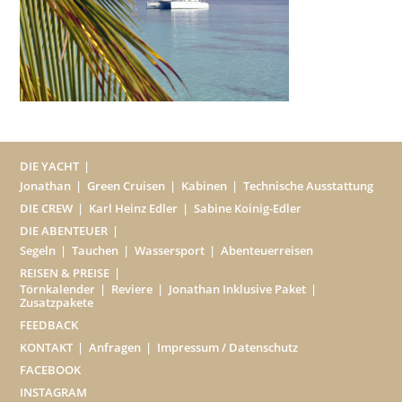
DIE YACHT
Jonathan
Green Cruisen
Kabinen
Technische Ausstattung
DIE CREW
Karl Heinz Edler
Sabine Koinig-Edler
DIE ABENTEUER
Segeln
Tauchen
Wassersport
Abenteuerreisen
REISEN & PREISE
Törnkalender
Reviere
Jonathan Inklusive Paket
Zusatzpakete
FEEDBACK
KONTAKT
Anfragen
Impressum / Datenschutz
FACEBOOK
INSTAGRAM