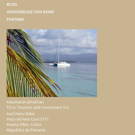
BLOG
VIDEOGRÜSSE VON BORD
PARTNER
Katamaran Jonathan
TIS.A. Touristic and Investment S.A.
Karl Heinz Edler
Vista del Mar Casa 3777
Puerto Pilón, Colón
Republica de Panamá